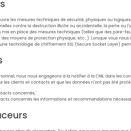
es
 œuvre les mesures techniques de sécurité, physiques ou logique
les contre la destruction illicite ou accidentelle, la perte ou l'
ns mis en place des mesures techniques (telles que des pare-feu
e, des moyens de protection physique, etc…). Lorsque vous nou
n, une technologie de chiffrement SSL (Secure Socket Layer) per
s
sonnel, nous nous engageons à la notifier à la CNIL dans les con
pour les clients et contacts et que les données n'ont pas été proté
ontacts concernés,
acts concernés les informations et recommandations nécessai
aceurs