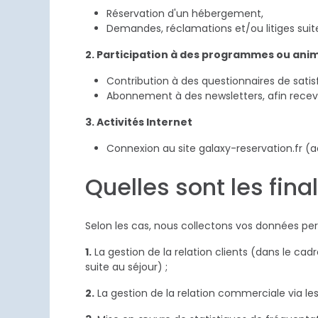
Réservation d'un hébergement,
Demandes, réclamations et/ou litiges suite
2. Participation à des programmes ou ani
Contribution à des questionnaires de satis
Abonnement à des newsletters, afin recevo
3. Activités Internet
Connexion au site galaxy-reservation.fr (a
Quelles sont les final
Selon les cas, nous collectons vos données pers
1. La gestion de la relation clients (dans le cadre de réservations de séjours via la Centrale Galaxy CRS et notamment la gestion des éventuelles réclamations
suite au séjour) ;
2. La gestion de la relation commerciale via 