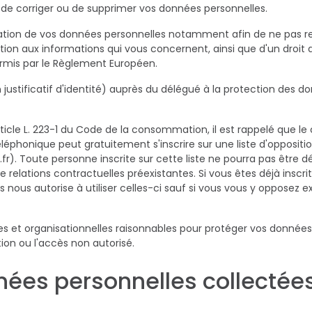
r, de corriger ou de supprimer vos données personnelles.
sation de vos données personnelles notamment afin de ne pas 
ation aux informations qui vous concernent, ainsi que d'un droit d'
ermis par le Règlement Européen.
justificatif d'identité) auprès du délégué à la protection des don
ticle L. 223-1 du Code de la consommation, il est rappelé que 
éléphonique peut gratuitement s'inscrire sur une liste d'oppos
.fr). Toute personne inscrite sur cette liste ne pourra pas êt
 relations contractuelles préexistantes. Si vous êtes déjà inscrit à
us autorise à utiliser celles-ci sauf si vous vous y opposez 
 et organisationnelles raisonnables pour protéger vos données p
gation ou l'accès non autorisé.
nées personnelles collectées