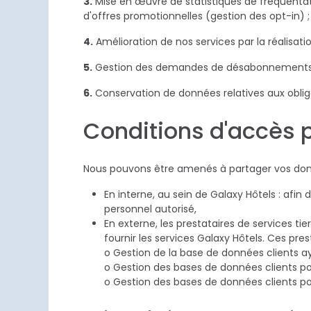
3. Mise en œuvre de statistiques de fréquentation des clients des établissements Galaxy Hôtels dans leur ensemble (anonymisées) ainsi que des envois
d'offres promotionnelles (gestion des opt-in) ;
4. Amélioration de nos services par la réalisat
5. Gestion des demandes de désabonnements 
6. Conservation de données relatives aux oblig
Conditions d'accès 
Nous pouvons être amenés à partager vos donné
En interne, au sein de Galaxy Hôtels : afi
personnel autorisé,
En externe, les prestataires de services tie
fournir les services Galaxy Hôtels. Ces pr
o Gestion de la base de données clients a
o Gestion des bases de données clients pour
o Gestion des bases de données clients po