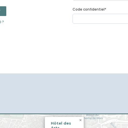
Code confidentiel
*
r
é ?
×
Hôtel des
Arts