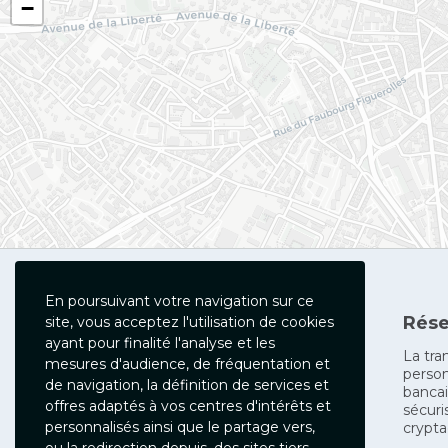
−
En poursuivant votre navigation sur ce
Rése
site, vous acceptez l'utilisation de cookies
Hotel des Arts
ayant pour finalité l'analyse et les
La tra
mesures d'audience, de fréquentation et
person
contact@hotel-des-arts.fr
de navigation, la définition de services et
bancai
www.hotel-des-arts.fr
offres adaptés à vos centres d'intérêts et
sécuri
personnalisés ainsi que le partage vers,
crypta